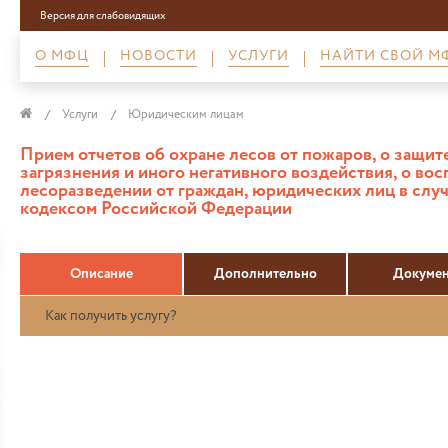
Версия для слабовидящих
О МФЦ
НОВОСТИ
УСЛУГИ
НАЙТИ СВОЙ М
Услуги
Юридическим лицам
Прием отчетов об охране лесов от пожаров, о защите
загрязнения и иного негативного воздействия, о во
лесоразведении от граждан, юридических лиц в слу
кодексом Российской Федерации
Описание
Дополнительно
Докуме
Как получить услугу?